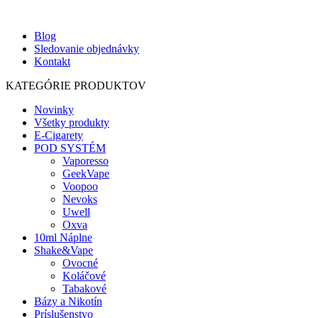
🚚DOPRAVA ZDARMA PRI OBJEDNÁVKE NAD 100€!
Blog
Sledovanie objednávky
Kontakt
KATEGÓRIE PRODUKTOV
Novinky
Všetky produkty
E-Cigarety
POD SYSTÉM
Vaporesso
GeekVape
Voopoo
Nevoks
Uwell
Oxva
10ml Náplne
Shake&Vape
Ovocné
Koláčové
Tabakové
Bázy a Nikotín
Príslušenstvo