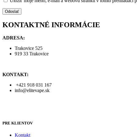
Uložiť moje meno, e-mail a webovú stránku v tomto prehliadači 
KONTAKTNÉ INFORMÁCIE
A
DRESA:
Trakovice 525
919 33 Trakovice
KONTAKT:
+421 918 031 167
info@elitevape.sk
PRE KLIENTOV
Kontakt