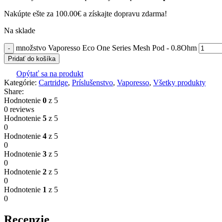
Nakúpte ešte za
100.00
€
a získajte dopravu zdarma!
Na sklade
množstvo Vaporesso Eco One Series Mesh Pod - 0.8Ohm
Pridať do košíka
Opýtať sa na produkt
Kategórie:
Cartridge
,
Príslušenstvo
,
Vaporesso
,
Všetky produkty
Share:
Hodnotenie
0
z 5
0 reviews
Hodnotenie
5
z 5
0
Hodnotenie
4
z 5
0
Hodnotenie
3
z 5
0
Hodnotenie
2
z 5
0
Hodnotenie
1
z 5
0
Recenzie