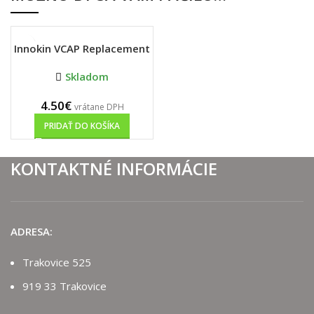
Innokin VCAP Replacement
Pod – 0.6Ohm
Skladom
4.50
€
vrátane DPH
PRIDAŤ DO KOŠÍKA
KONTAKTNÉ INFORMÁCIE
A
DRESA:
Trakovice 525
919 33 Trakovice