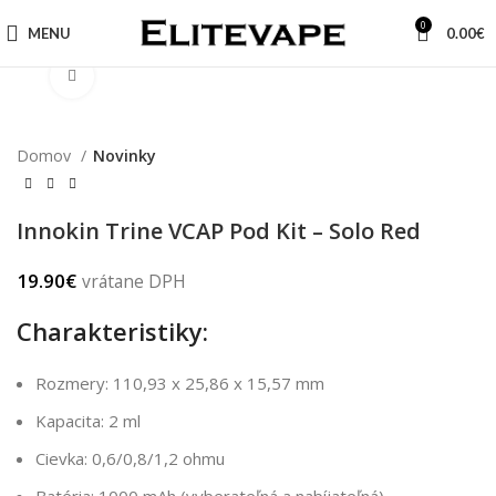
0
MENU
0.00
€
Zväčšiť obrázok
Domov
Novinky
Innokin Trine VCAP Pod Kit – Solo Red
19.90
€
vrátane DPH
Charakteristiky:
Rozmery: 110,93 x 25,86 x 15,57 mm
Kapacita: 2 ml
Cievka: 0,6/0,8/1,2 ohmu
Batéria: 1000 mAh (vyberateľná a nabíjateľná)