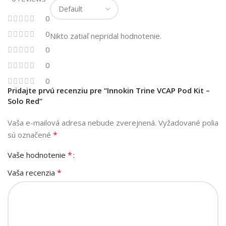
0
0
Nikto zatiaľ nepridal hodnotenie.
0
0
0
Pridajte prvú recenziu pre “Innokin Trine VCAP Pod Kit –
Solo Red”
Vaša e-mailová adresa nebude zverejnená.
Vyžadované polia
*
sú označené
*
Vaše hodnotenie
*
Vaša recenzia