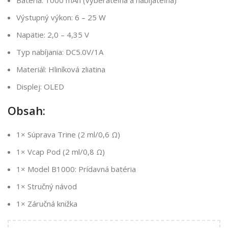
Výstupný výkon: 6 – 25 W
Napätie: 2,0 – 4,35 V
Typ nabíjania: DC5.0V/1A
Materiál: Hliníková zliatina
Displej: OLED
Obsah:
1× Súprava Trine (2 ml/0,6 Ω)
1× Vcap Pod (2 ml/0,8 Ω)
1× Model B1000: Prídavná batéria
1× Stručný návod
1× Záručná knižka