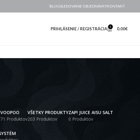
BLOG
SLEDOVANIE OBJEDNÁVKY
KONTAKT
0
PRIHLÁSENIE / REGISTRÁCIA
0.00
€
VOOPOO
VŠETKY PRODUKTY
ZAP! JUICE AISU SALT
v
71 Produktov
203 Produktov
0 Produktov
SYSTÉM
roduktov