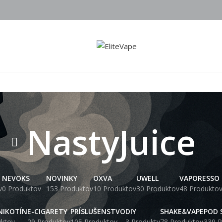
NastyJuice
NEVOKS
NOVINKY
OXVA
UWELL
VAPORESSO
v
0 Produktov
153 Produktov
10 Produktov
30 Produktov
48 Produkto
NIKOTÍN
E-CIGARETY
PRÍSLUŠENSTVO
DIY
SHAKE&VAPE
POD 
uktov
29 Produktov
105 Produktov
3 Produkty
78 Produktov
339 P