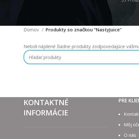
Domov
Produkty so značkou “NastyJuice”
Neboli nájdené žiadne produkty zodpovedajúce vášmu
KONTAKTNÉ
PRE KLI
INFORMÁCIE
Kontak
Môj úč
O nás