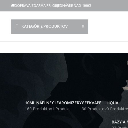
🚚DOPRAVA ZDARMA PRI OBJEDNÁVKE NAD 100€!
KATEGÓRIE PRODUKTOV
10ML NÁPLNE
CLEAROMIZERY
GEEKVAPE
LIQUA
169 Produktov
1 Produkt
30 Produktov
0 Produkto
BÁZY A 
33 Prod